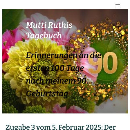
Mutti Ruthis
Tagebuch
Erinnerungen an die
ersten 100 Tage
nach meinem 90.
Geburtstag
Zugabe 3 vom 5. Februar 2025: Der